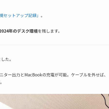
境セットアップ記録」
。
2024年のデスク環境
を残します。
ました。
部モニター出力とMacBookの充電が可能。ケーブルを外せば、
す。