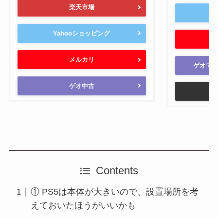
楽天市場
Y
Yahooショッピング
メルカリ
ゲオでレ
ゲオ中古
Contents
① PS5は本体が大きいので、設置場所を考
えておいたほうがいいかも