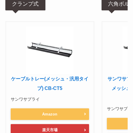
クランプ式
六角ボル
ケーブルトレー(メッシュ・汎用タイ
サンワサプ
プ) CB-CT5
メッシュ 
サンワサプライ
サンワサプライ(S
Amazon
楽天市場