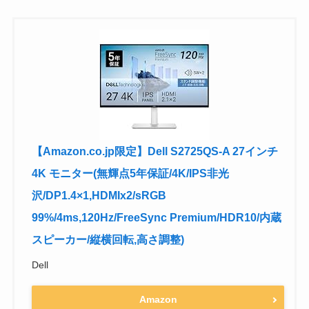
【Amazon.co.jp限定】Dell S2725QS-A 27インチ
4K モニター(無輝点5年保証/4K/IPS非光
沢/DP1.4×1,HDMIx2/sRGB
99%/4ms,120Hz/FreeSync Premium/HDR10/内蔵
スピーカー/縦横回転,高さ調整)
Dell
Amazon