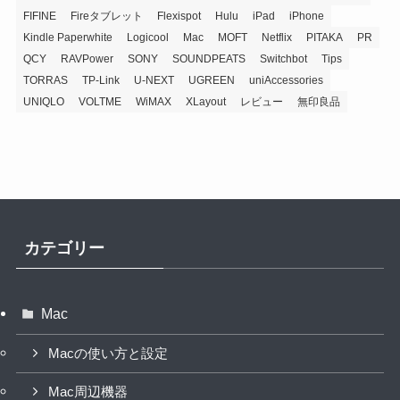
FIFINE
Fireタブレット
Flexispot
Hulu
iPad
iPhone
Kindle Paperwhite
Logicool
Mac
MOFT
Netflix
PITAKA
PR
QCY
RAVPower
SONY
SOUNDPEATS
Switchbot
Tips
TORRAS
TP-Link
U-NEXT
UGREEN
uniAccessories
UNIQLO
VOLTME
WiMAX
XLayout
レビュー
無印良品
カテゴリー
Mac
Macの使い方と設定
Mac周辺機器