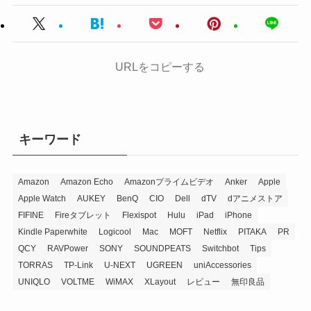
URLをコピーする
キーワード
Amazon
Amazon Echo
Amazonプライムビデオ
Anker
Apple
Apple Watch
AUKEY
BenQ
CIO
Dell
dTV
dアニメストア
FIFINE
Fireタブレット
Flexispot
Hulu
iPad
iPhone
Kindle Paperwhite
Logicool
Mac
MOFT
Netflix
PITAKA
PR
QCY
RAVPower
SONY
SOUNDPEATS
Switchbot
Tips
TORRAS
TP-Link
U-NEXT
UGREEN
uniAccessories
UNIQLO
VOLTME
WiMAX
XLayout
レビュー
無印良品